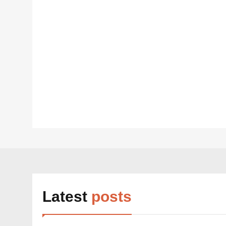
Latest
posts