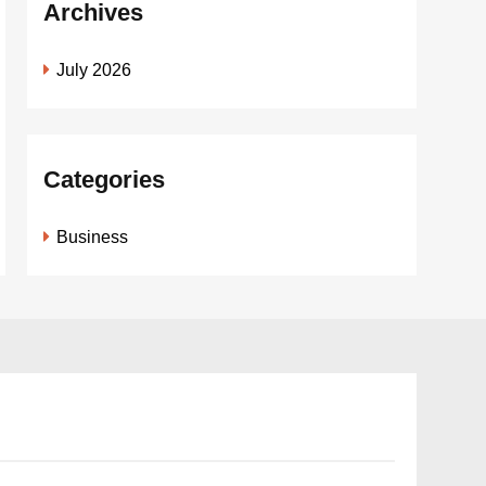
Archives
July 2026
Categories
Business