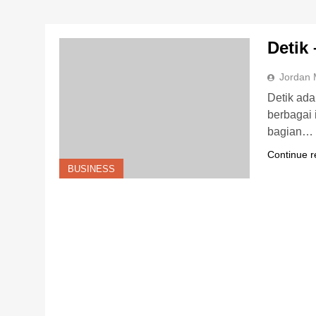
Detik 
Jordan
Detik ada
berbagai 
bagian…
Continue r
BUSINESS