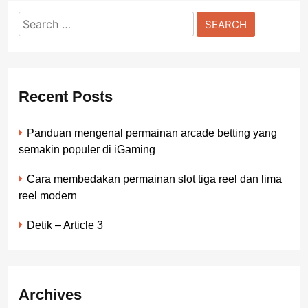
Search
for:
Recent Posts
Panduan mengenal permainan arcade betting yang
semakin populer di iGaming
Cara membedakan permainan slot tiga reel dan lima
reel modern
Detik – Article 3
Archives