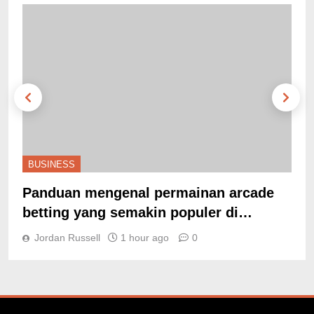
BUSINESS
Panduan mengenal permainan arcade
C
betting yang semakin populer di
r
iGaming
Jordan Russell
1 hour ago
0