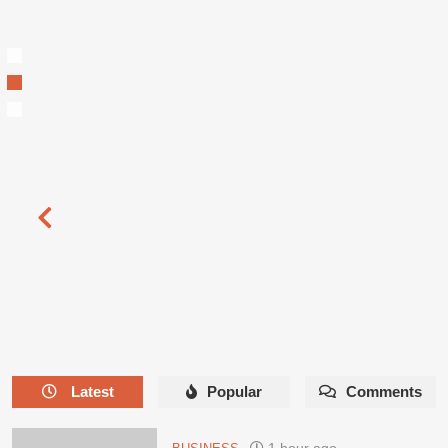
mengenal
membedakan
mengenal
membedakan
permainan
permainan
permainan
permainan
arcade
slot
arcade
slot
BUSINESS
BUSINESS
BUSINESS
3
3
3
betting
tiga
betting
tiga
weeks
weeks
weeks
yang
reel
yang
reel
ago
ago
ago
Detik
semakin
dan
Detik
semakin
dan
Detik
–
populer
lima
–
populer
lima
–
Article
di
reel
Article
di
reel
Article
3
iGaming
modern
3
iGaming
modern
3
Latest
Popular
Comments