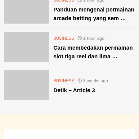
1 hour ago
BUSINESS
Panduan mengenal permainan
arcade betting yang sem …
1 hour ago
BUSINESS
Cara membedakan permainan
slot tiga reel dan lima …
3 weeks ago
BUSINESS
Detik – Article 3